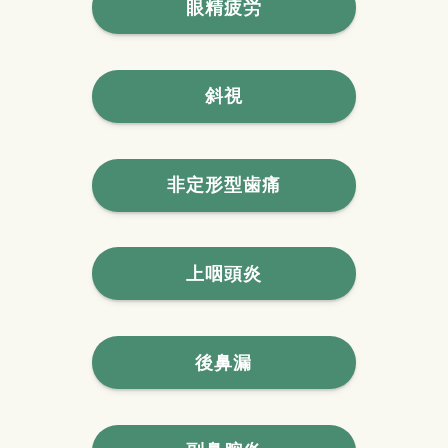
眼精疲労
斜視
非定形型歯痛
上咽頭炎
後鼻漏